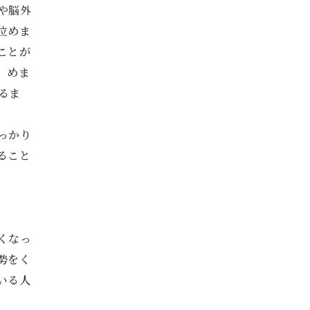
や脳外
位めま
ことが
、めま
るま
っかり
ること
くなっ
勢をく
いる人