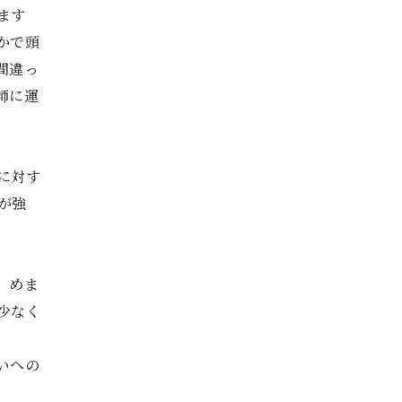
ます
かで頭
間違っ
師に運
に対す
が強
、めま
少なく
いへの