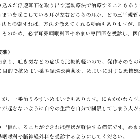
り込んだ浮遊耳石を取り出す運動療法で治療することもあり
めまいを起こしている耳が左右どちらの耳か、どの三半規管
ー法と検索すれば、方法を教えてくれる動画もありますが、
。そのため、必ず耳鼻咽喉科医やめまい専門医を受診し、医
。
安薬）
治まり、吐き気などの症状も比較的軽いので、発作そのもの
る目的で抗めまい薬や循環改善薬を、めまいに対する恐怖感
。
すが、一番治りやすいめまいでもあります。にもかかわらず
いが起きないように自分の生活を自分で制限してしまう人が
り〝慣れ〟ることができれば症状が軽快する病気です。めま
鼻咽喉科や脳神経外科を受診するようにしてください。