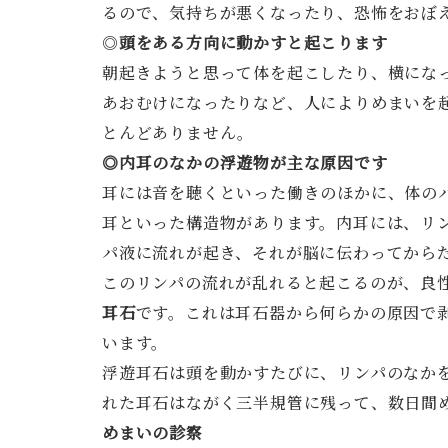
るので、気持ちが悪くなったり、恐怖をおぼ
◎
頭をある方向に動かすと起こります
朝起きようと思って体を起こしたり、横にな
あおむけになったりなど、人によりめまいを
とんどありません。
◎内耳のなかの浮遊物が主な原因です
耳には音を聴くといった働きのほかに、体の
耳といった構造物があります。内耳には、リ
パ液に流れが起き、それが脳に伝わってから
このリンパの流れが乱れると起こるのが、良
耳石
です。これは耳石器から何らかの原因で
います。
浮遊耳石は頭を動かすたびに、リンパのなか
れた耳石はながく三半規管に残って、数日間
めまいの診察