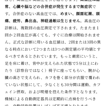
常、心臓や脳などの合併症が発生するまで無症状
で
す。合併症のない高血圧では、
めまい、顔面紅潮、頭
痛、疲労、鼻出血、神経過敏は生じません
。高血圧の
診断は、複数回の血圧測定で下されます。たまたま１
回か２回血圧が高くても、すぐに治療は開始されませ
ん。正式な診断に用いる血圧値は、2回または3回の異
なる時点において2つまたは3つの測定値の平均値とす
るべきであるとされています。もっと厳密にいうと、
足を床に着け、背中が支えられた状態で5分以上にわ
たり（診察台ではなく）椅子に座ってもらい、腕が心
臓の高さで支えられ、カフを巻く部分が衣服で覆われ
ていない状態にして、少なくとも30分間は運動、カフ
ェイン摂取、および喫煙を控えた条件下となります。
機械による自動測定器具は定期的に点検を行うべき
で、自動読取装置はしばしば不正確となります。