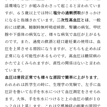
活環境など）が組み合わさって起こると言われていま
すが、６５歳以上では特に
塩分の過剰摂取
がきっかけ
になると指摘されています。
二次性高血圧とは
、一般
的には肥満、睡眠時無呼吸症候群、腎臓の病気、甲状
腺や下垂体の病気など、様々な病気で血圧が上がるも
のです。また、過度の飲酒と経口避妊薬の使用は、血
圧を上昇させる原因になりますが、どちらも止めれば
正常になる可能性があるものです。高血圧は糖尿病の
かたでよくみられますが、直性の関係はないと言われ
ています。
血圧は普段正常でも様々な原因で簡単に上がります
。
われわれは医学生の時に、生理学の実験で、左手に血
圧計を巻いて右手を氷水につけて血圧測定をさせられ
ます。大体、手を氷水につけると上の血圧の値が１０
～２０は上昇します。これは交感神経の刺激が原因で